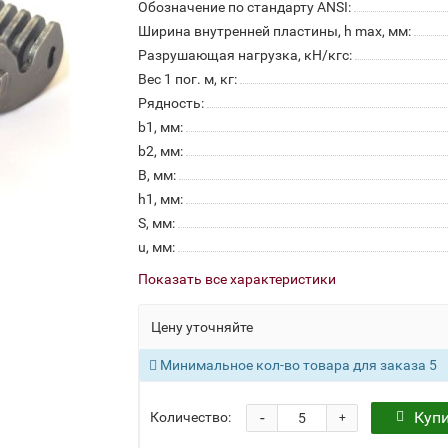
Обозначение по стандарту ANSI:
Ширина внутренней пластины, h max, мм:
Разрушающая нагрузка, кН/кгс:
Вес 1 пог. м, кг:
Рядность:
b1, мм:
b2, мм:
B, мм:
h1, мм:
S, мм:
u, мм:
Показать все характеристики
Цену уточняйте
Минимальное кол-во товара для заказа 5
-
Куп
Количество:
+