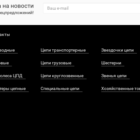
 на новости
спецпредложений!
акты
водные
Цепи транспортерные
Звездочки цепи
овые
Цепи грузовые
Шестерни
колеса ЦПД
Цепи круглозвенные
Звенья цепи
теры цепные
Специальные цепи
Хозяйственные т