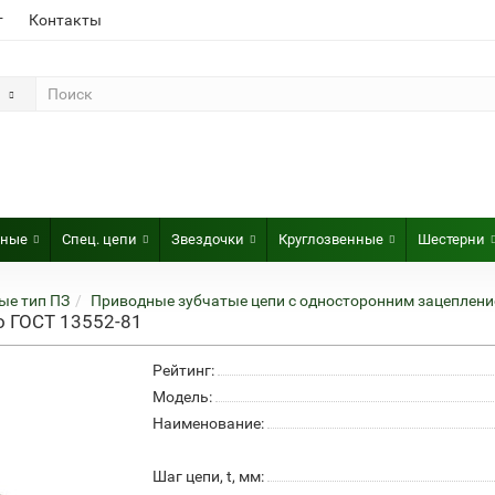
т
Контакты
рные
Спец. цепи
Звездочки
Круглозвенные
Шестерни
ые тип ПЗ
Приводные зубчатые цепи с односторонним зацеплени
по ГОСТ 13552-81
Рейтинг:
Модель:
Наименование:
Шаг цепи, t, мм: