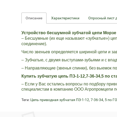
Описание
Характеристики
Опросный лист 
Устройство бесшумной зубчатой цепи Морзе
– Бесшумные (их еще называют «зубчатые») цеп
соединение).
Число звеньев определяется шириной цепи и за
– Зубчатые, с двумя выступами-зубьями и с впа
– Направляющие (звенья спинки), без выемок по
Купить зубчатую цепь ПЗ-1-12,7-36-34,5 по с
– Если у Вас остались вопросы по подбору при
специалистам в компанию ООО Агропромцепи по
Теги:
Цепь приводная зубчатая ПЗ-1-12
,
7-36-34
,
5 по Г