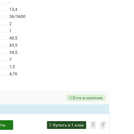
-
13,4
36/3600
2
1
40,5
43,5
34,5
7
1,5
4,76
Есть в наличии
ить
Купить в 1 клик