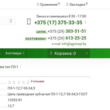
0
0
Сравнение
Закладки
Заказ и самовывоз 8:30 - 17:00
+375 (17) 375-33-35
303-51-51
цепи:
+
375 (29)
613-25-25
хозтовары
:
+
375 (29)
e-mail:
info@agrocepi.by
Корзина
: 0
Хозтовары
ем тип ПЗ-1
0 отзывов
ПЗ-1-12,7-36-34,5
Цепь приводная зубчатая ПЗ-1-12,7-36-34,5 ГОСТ
13552-81
12,7