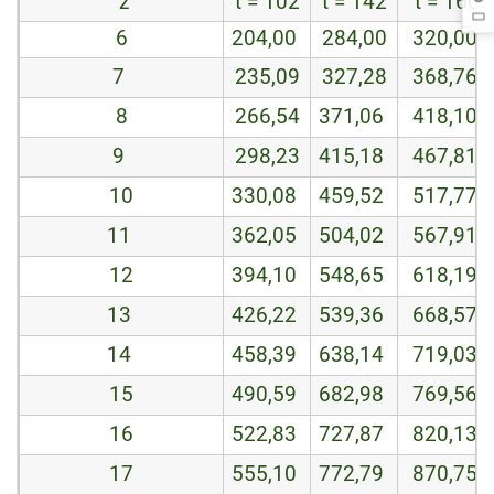
z
t = 102
t = 142
t = 160
6
204,00
284,00
320,00
7
235,09
327,28
368,76
8
266,54
371,06
418,10
9
298,23
415,18
467,81
10
330,08
459,52
517,77
11
362,05
504,02
567,91
12
394,10
548,65
618,19
13
426,22
539,36
668,57
14
458,39
638,14
719,03
15
490,59
682,98
769,56
16
522,83
727,87
820,13
17
555,10
772,79
870,75