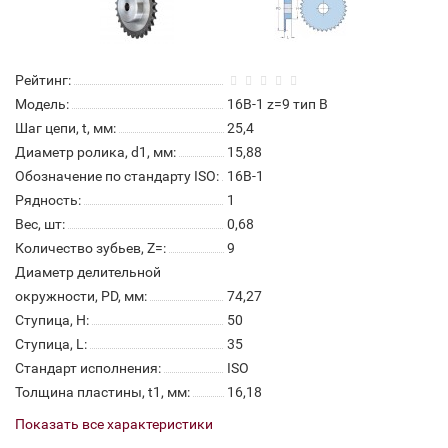
Рейтинг:
Модель:
16B-1 z=9 тип В
Шаг цепи, t, мм:
25,4
Диаметр ролика, d1, мм:
15,88
Обозначение по стандарту ISO:
16B-1
Рядность:
1
Вес, шт:
0,68
Количество зубьев, Z=:
9
Диаметр делительной
окружности, PD, мм:
74,27
Ступица, H:
50
Ступица, L:
35
Стандарт исполнения:
ISO
Толщина пластины, t1, мм:
16,18
Показать все характеристики