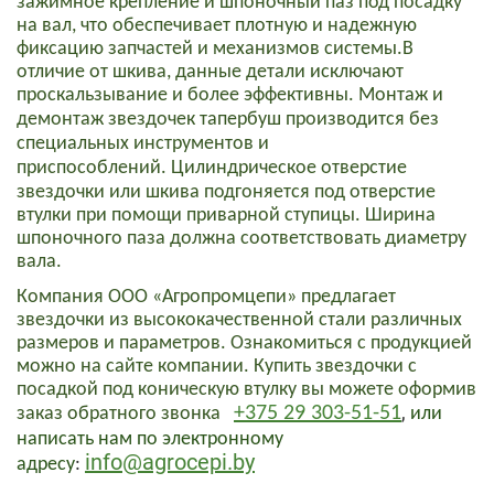
зажимное крепление и шпоночный паз под посадку
на вал, что обеспечивает плотную и надежную
фиксацию запчастей и механизмов системы.
В
отличие от шкива, данные детали исключают
проскальзывание и более эффективны.
Монтаж и
демонтаж звездочек тапербуш производится без
специальных инструментов и
приспособлений
.
Цилиндрическое отверстие
звездочки или шкива подгоняется под отверстие
втулки при помощи приварной ступицы. Ширина
шпоночного паза должна соответствовать диаметру
вала.
Компания ООО «Агропромцепи» п
редлагает
звездочки из высококачественной стали различных
размеров и параметров. Ознакомиться с продукцией
можно на сайте компании.
Купить звездочки
с
посадкой под коническую втулку
вы можете оформив
,
+375 29 303-51-51
заказ обратного звонка
или
написать нам по электронному
info@agrocepi.by
адресу
: