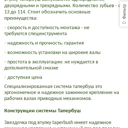
двухрядными и трехрядными. Количество зубьев - от
Фильтр
13 до 114.
Стоит обозначить основные
преимущества
:
·
скорость и доступность монтажа - не
требуются
специнструмент
а
·
надежность и прочность: гарантия
·
возможность установки на широкие валы
·
простота в эксплуатации: не нуждается в
дополнительной смазке
·
доступная цена
Специализированная система тапербуш
это
эргономичное
и надежное зажимное крепление на
рабочих валах
приводных
механизм
ов.
К
онструкции
системы Тапербуш
Звездочка под
втулку
taperbush
имеет надежное