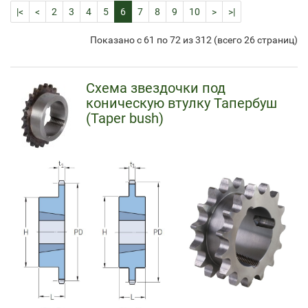
|<
<
2
3
4
5
6
7
8
9
10
>
>|
Показано с 61 по 72 из 312 (всего 26 страниц)
Схема звездочки под
коническую втулку Тапербуш
(
Taper bush)