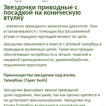
Звездочки приводные с
посадкой на коническую
втулку
-
элементы
приводного механизма двигателя. Они
устанавливаются с помощью быстрозажимной
втулки и передают крутящий момент по цепи.
Звездочки
применяются вместе с втулкой тапербуш в
приводных роликовых цепях. Такие конструкции
обеспечивают потребности
в легкой
,
тяжелой
и
пищевой
промышленности, деревообработке,
подъемном транспорте
.
Преимущества звездочки под втулку
Т
апербуш
(
T
aper
bush
)
Звездочки фиксируют звенья
приводной
цепи
надежнее, чем шкив, так как прочно крепятся и
не допускают проскальзывания.
Звездочки под
втулку Тапербуш
выпускаются однорядными,